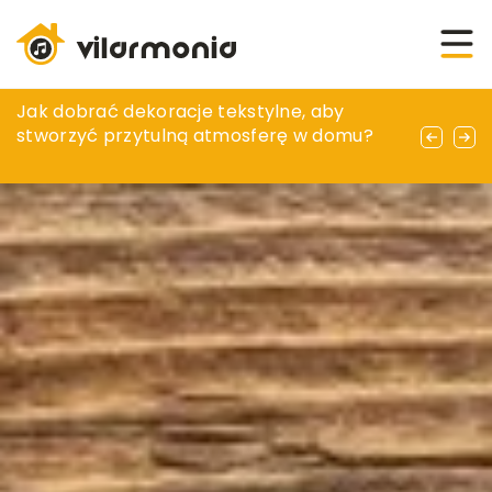
Korzyści z wynajmu domu nad jeziorem:
Jak dobrać dekoracje tekstylne, aby
Kątownik aluminiowy – zastosowanie w
Idealne miejsce na relaks i przygodę dla
stworzyć przytulną atmosferę w domu?
budownictwie i majsterkowaniu
całej rodziny