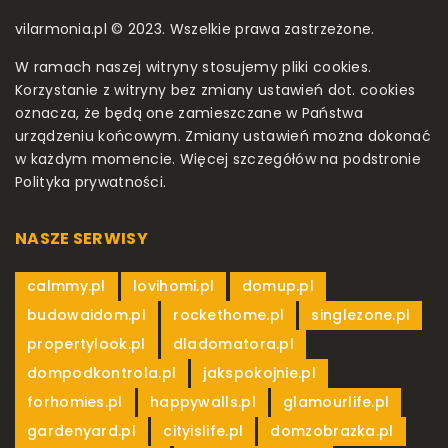
vilarmonia.pl © 2023. Wszelkie prawa zastrzeżone.
W ramach naszej witryny stosujemy pliki cookies.
Korzystanie z witryny bez zmiany ustawień dot. cookies
oznacza, że będą one zamieszczane w Państwa
urządzeniu końcowym. Zmiany ustawień można dokonać
w każdym momencie. Więcej szczegółów na podstronie
Polityka prywatności
.
NASZE SERWISY
,
,
,
calmmy.pl
lovihomi.pl
domup.pl
,
,
,
budowaidom.pl
rockethome.pl
singlezone.pl
,
,
propertylook.pl
dladomatora.pl
,
,
dompodkontrola.pl
jakspokojnie.pl
,
,
,
forhomies.pl
happywalls.pl
glamourlife.pl
,
,
,
gardenyard.pl
cityislife.pl
domzobrazka.pl