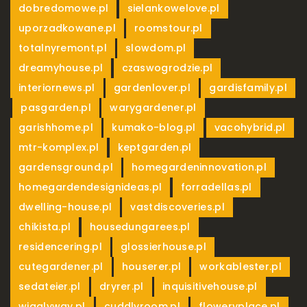
,
,
dobredomowe.pl
sielankowelove.pl
,
,
uporzadkowane.pl
roomstour.pl
,
,
totalnyremont.pl
slowdom.pl
,
,
dreamyhouse.pl
czaswogrodzie.pl
,
,
interiornews.pl
gardenlover.pl
gardisfamily.pl
,
,
,
pasgarden.pl
warygardener.pl
,
,
,
garishhome.pl
kumako-blog.pl
vacohybrid.pl
,
,
mtr-komplex.pl
keptgarden.pl
,
,
gardensground.pl
homegardeninnovation.pl
,
,
homegardendesignideas.pl
forradellas.pl
,
,
dwelling-house.pl
vastdiscoveries.pl
,
,
chikista.pl
housedungarees.pl
,
,
residencering.pl
glossierhouse.pl
,
,
,
cutegardener.pl
houserer.pl
workablester.pl
,
,
,
sedateier.pl
dryrer.pl
inquisitivehouse.pl
,
,
,
wigglyway.pl
cuddlyroom.pl
floweryplace.pl