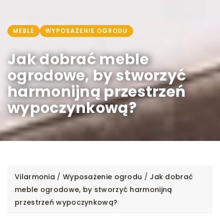
MEBLE
WYPOSAŻENIE OGRODU
Jak dobrać meble
ogrodowe, by stworzyć
harmonijną przestrzeń
wypoczynkową?
Vilarmonia
/
Wyposażenie ogrodu
/
Jak dobrać
meble ogrodowe, by stworzyć harmonijną
przestrzeń wypoczynkową?