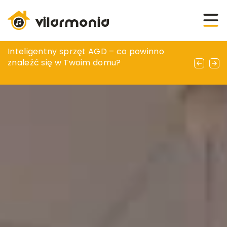
Jak wybrać odpowiedni kabel do instalacji
Inteligentny sprzęt AGD – co powinno
Nowoczesne technologie w systemach
domowej – poradnik dla laików
znaleźć się w Twoim domu?
nawadniania ogrodów: jak oszczędzać wodę
i czas?