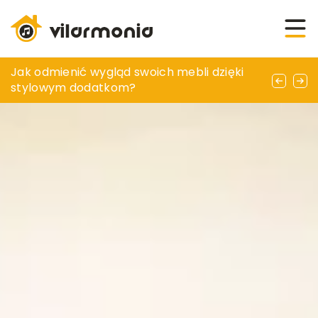
Jakie korzyści niesie ze sobą wybór
Jak odmienić wygląd swoich mebli dzięki
Kreowanie nastroju w ogrodzie dzięki
kolorowych tekstyliów do sypialni?
stylowym dodatkom?
subtelnemu oświetleniu