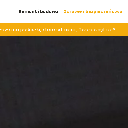
Remont i budowa
Zdrowie i bezpieczeństwo
mpę wiszącą do nowoczesnego wnętrza?
zewki na poduszki, które odmienią Twoje wnętrze?
nie pomaga w walce z szkodnikami domowymi