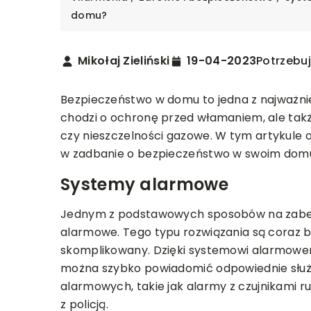
domu?
Mikołaj Zieliński
19-04-2023
Potrzebuj
Bezpieczeństwo w domu to jedna z najważniej
chodzi o ochronę przed włamaniem, ale takż
czy nieszczelności gazowe. W tym artykule
w zadbanie o bezpieczeństwo w swoim dom
Systemy alarmowe
T I BUDOWA
WYKOŃCZENIE
NARZĘDZIA
WYPOSA
Jednym z podstawowych sposobów na zabe
alarmowe. Tego typu rozwiązania są coraz ba
026
03-09-2025
skomplikowany. Dzięki systemowi alarmowe
rać idealną podłogę do
Jak zadbać o narzęd
można szybko powiadomić odpowiednie służ
zeni komercyjnych:
służyły przez lata?
alarmowych, takie jak alarmy z czujnikami 
nalność i design w harmonii
z policją.
Odkryj skuteczne met