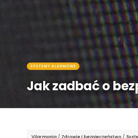
SYSTEMY ALARMOWE
Jak zadbać o be
Vilarmonia
/
Zdrowie i bezpieczeństwo
/
Syst