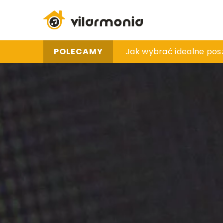
POLECAMY
Jak wybrać idealną la
Jak wybrać idealne pos
Jak skuteczne ozonowa