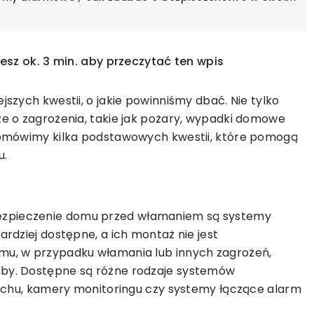
esz ok. 3 min. aby przeczytać ten wpis
szych kwestii, o jakie powinniśmy dbać. Nie tylko
e o zagrożenia, takie jak pożary, wypadki domowe
 omówimy kilka podstawowych kwestii, które pomogą
u.
ŻENIE OGRODU
OGRÓD
ROŚLINY
zpieczenie domu przed włamaniem są systemy
rdziej dostępne, a ich montaż nie jest
16-01-2025
mu, w przypadku włamania lub innych zagrożeń,
zia ogrodowe, by
Dlaczego warto zamówić kwiaty z
by. Dostępne są różne rodzaje systemów
dostawą online?
ruchu, kamery monitoringu czy systemy łączące alarm
ody konserwacji
Zamawianie kwiatów online to wygod