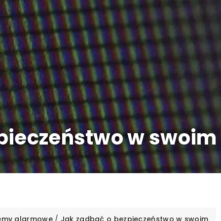
zpieczeństwo w swoi
emy alarmowe
/
Jak zadbać o bezpieczeństwo w swoim