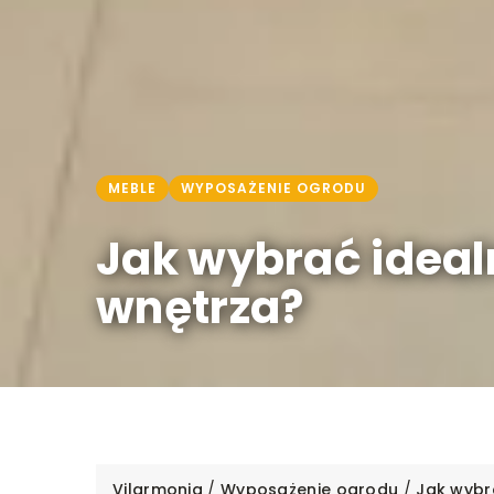
MEBLE
WYPOSAŻENIE OGRODU
Jak wybrać ideal
wnętrza?
Vilarmonia
/
Wyposażenie ogrodu
/
Jak wybr