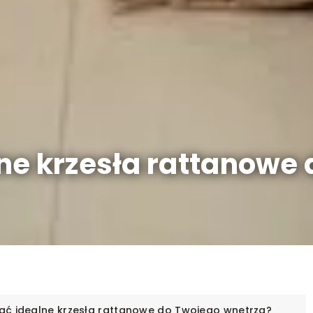
ne krzesła rattanowe
ać idealne krzesła rattanowe do Twojego wnętrza?