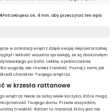
4
Potrzebujesz ok. 4 min. aby przeczytać ten wpis
jsze w aranżacji wnętrz dzięki swojej niepowtarzalnej
wygląd i lekkość wizualna sprawiają, że są doskonałym
ynawskiego po boho. Lekkie, a jednocześnie
WYKOŃCZENIE
lko wygodę, ale również trwałość. Poznaj z nami, jak
dkreśli charakter Twojego wnętrza.
OGRÓD
ROŚLINY
ć w krzesła rattanowe
sie ze sobą wybór
18-12-2023
i do Twojego
Jak optymalnie wykorzystać tun
o wnętrza niesie ze sobą wiele korzyści, które mogą
ogrodowy do uprawy roślin?
funkcjonalność Twojego domu. Przede wszystkim,
rewniana podłoga jest
ralną trwałość. Rattan to materiał, który jest nie
Podpowiadamy, jak zdobyć obfite