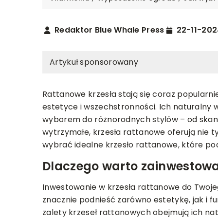
Redaktor Blue Whale Press
22-11-202
Artykuł sponsorowany
Rattanowe krzesła stają się coraz popularnie
estetyce i wszechstronności. Ich naturalny 
wyborem do różnorodnych stylów – od skand
REMONT I BUDOWA
wytrzymałe, krzesła rattanowe oferują nie ty
wybrać idealne krzesło rattanowe, które po
WIETLENIE
WYPOSAŻENIE OGRODU
19-05-2025
Dlaczego warto zainwestowa
Jakie korzyści nie
2-2025
drewnianej podłog
oświetlenie może zmienić
Inwestowanie w krzesła rattanowe do Twojeg
wnętrza?
cjonalność twojego ogrodu po
znacznie podnieść zarówno estetykę, jak i 
Odkryj, dlaczego d
ku?
zalety krzeseł rattanowych obejmują ich natu