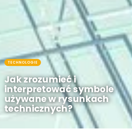
TECHNOLOGIE
Jak zrozumieć i
interpretować symbole
używane w rysunkach
technicznych?