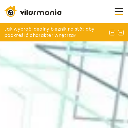
Pielęgnacja drzew – troszcz się o swoje
Jak wybrać idealny bieżnik na stół, aby
Jak efektywnie zorganizować przestrzeń w
zielone skarby
podkreślić charakter wnętrza?
małym ogrodzie?