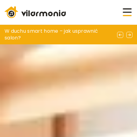
Jak wybrać właściwy zlewozmywak
W duchu smart home – jak usprawnić
Jak nowoczesne technologie zmieniają
granitowy do kuchni?
salon?
branżę frezowania i wiercenia kominów?