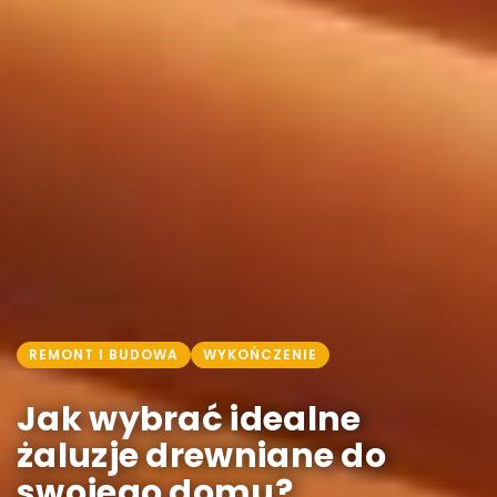
REMONT I BUDOWA
WYKOŃCZENIE
Jak wybrać idealne
żaluzje drewniane do
swojego domu?