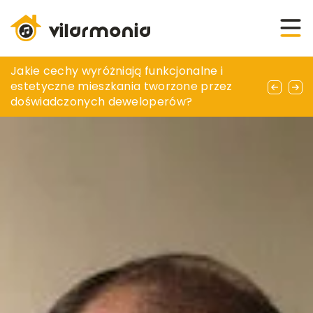
Poradnik do skutecznej dezynfekcji i higieny
Jakie cechy wyróżniają funkcjonalne i
Praktyczne porady dotyczące konserwacji
zwierząt przy użyciu nowoczesnych
estetyczne mieszkania tworzone przez
narzędzi ogrodowych na każdą porę roku
urządzeń
doświadczonych deweloperów?