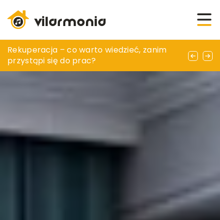
Taras w ogrodzie: Przestrzeń relaksu i
Rekuperacja – co warto wiedzieć, zanim
Tworzenie przytulnej atmosfery w pokoju
spotkań na świeżym powietrzu
przystąpi się do prac?
dziecka dzięki funkcjonalnym dekoracjom