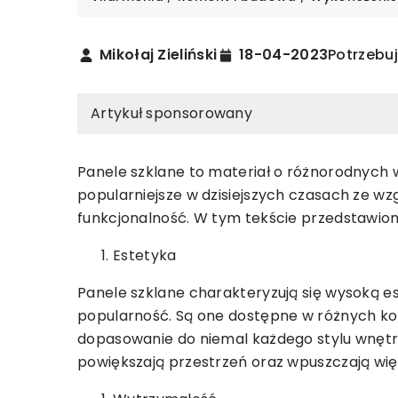
Mikołaj Zieliński
18-04-2023
Potrzebuj
Artykuł sponsorowany
Panele szklane to materiał o różnorodnych 
popularniejsze w dzisiejszych czasach ze wz
funkcjonalność. W tym tekście przedstawion
TECHNOLOGIE
Estetyka
EMONT I BUDOWA
WYKOŃCZENIE
15-04-2024
Panele szklane charakteryzują się wysoką es
2-2025
Jak zrozumieć i i
popularność. Są one dostępne w różnych kol
 stworzyć funkcjonalną przestrzeń
symbole używane
dopasowanie do niemal każdego stylu wnętrza
pracy w domu?
technicznych?
powiększają przestrzeń oraz wpuszczają wię
yj wskazówki, jak komfortowo
Poznaj znaczenie 