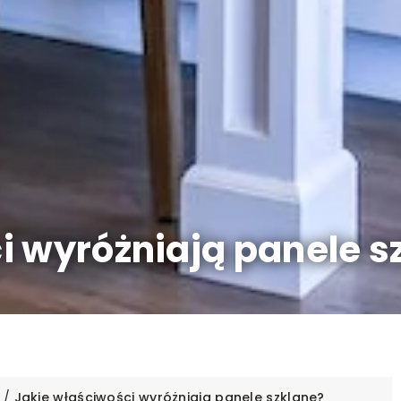
i wyróżniają panele s
/
Jakie właściwości wyróżniają panele szklane?