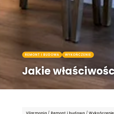
REMONT I BUDOWA
WYKOŃCZENIE
Jakie właściwośc
Vilarmonia
/
Remont i budowa
/
Wykończenie