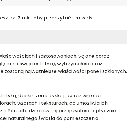
esz ok. 3 min. aby przeczytać ten wpis
właściwościach i zastosowaniach. Są one coraz
ględu na swoją estetykę, wytrzymałość oraz
e zostaną najważniejsze właściwości paneli szklanych.
REMONT I BUDOWA
WYKOŃCZEN
tetyką, dzięki czemu zyskują coraz większą
nterpretować
17-09-2025
orach, wzorach i teksturach, co umożliwia ich
 w rysunkach
Jakie cechy powinny mieć idea
. Ponadto dzięki swojej przejrzystości optycznie
zewnętrzne drzwi wejściowe do
cej naturalnego światła do pomieszczenia.
domu?
symboli