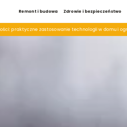
Remont i budowa
Zdrowie i bezpieczeństwo
jonalnego zlewozmywaka kuchennego – materiały, style
ści: praktyczne zastosowanie technologii w domu i og
worzenie naturalnych siedlisk dla owadów w ogrodzie?