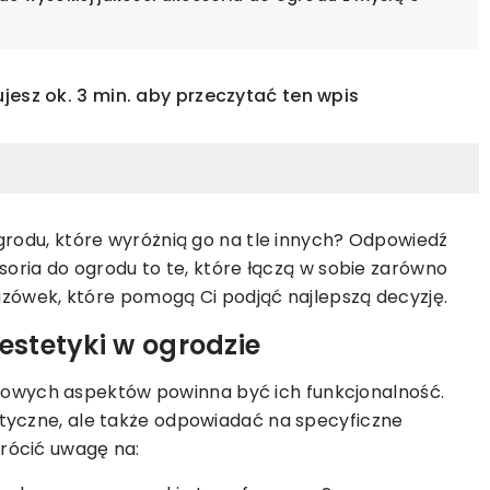
jesz ok. 3 min. aby przeczytać ten wpis
grodu, które wyróżnią go na tle innych? Odpowiedź
soria do ogrodu to te, które łączą w sobie zarówno
kazówek, które pomogą Ci podjąć najlepszą decyzję.
INSTALACJE
REMONT I BUDOWA
 estetyki w ogrodzie
31-10-2023
czowych aspektów powinna być ich funkcjonalność.
Jak prawidłowo zamontować odp
niwa PREMIUM
tyczne, ale także odpowiadać na specyficzne
liniowy w prysznicu?
etalu
rócić uwagę na:
Dowiedz się, jak prawidłowo
iwa PREMIUM