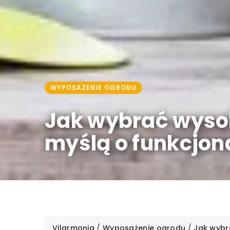
WYPOSAŻENIE OGRODU
Jak wybrać wysok
myślą o funkcjona
Vilarmonia
/
Wyposażenie ogrodu
/
Jak wybr