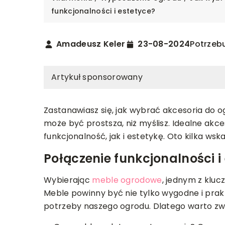
funkcjonalności i estetyce?
Amadeusz Keler
23-08-2024
Potrzebu
Artykuł sponsorowany
Zastanawiasz się, jak wybrać akcesoria do o
może być prostsza, niż myślisz. Idealne akce
funkcjonalność, jak i estetykę. Oto kilka ws
TECHNOLOGIE
Połączenie funkcjonalności i
2025
23-06-2023
Wybierając
meble ogrodowe
, jednym z klu
worzyć idealne miejsce do
Zastosowanie ścier
Meble powinny być nie tylko wygodne i prak
nej pielęgnacji w sypialni
GARNET w obróbce m
potrzeby naszego ogrodu. Dlatego warto zw
 jak w prosty sposób stworzyć
Zastosowanie ściern