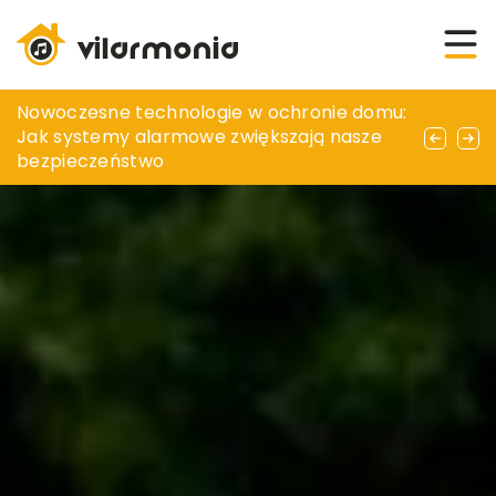
Jak wybrać odpowiednią klimatyzację dla
Nowoczesne technologie w ochronie domu:
Jak kupować rośliny online? Podpowiadamy
swojego domu?
Jak systemy alarmowe zwiększają nasze
bezpieczeństwo