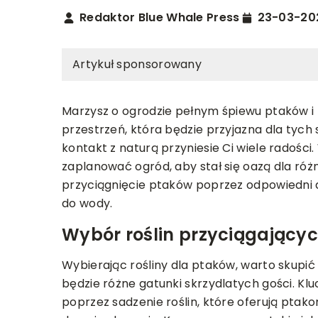
Redaktor Blue Whale Press
23-03-20
Artykuł sponsorowany
Marzysz o ogrodzie pełnym śpiewu ptaków i
przestrzeń, która będzie przyjazna dla tych 
kontakt z naturą przyniesie Ci wiele radości
zaplanować ogród, aby stał się oazą dla r
przyciągnięcie ptaków poprzez odpowiedni d
REMONT I BUDOWA
SAŻENIE OGRODU
do wody.
16-01-2026
023
Wybór roślin przyciągającyc
Jak wybrać idealną f
enie ogrodu, które ułatwi
aby odświeżyć wnęt
pracę
Wybierając rośliny dla ptaków, warto skupić
będzie różne gatunki skrzydlatych gości. Kl
Odkryj, jak skutecznie
enie ogrodu — narzędzia, które
poprzez sadzenie roślin, które oferują ptako
mebli, która odświeży
Twoją pracę. Sekator, kosiarka,