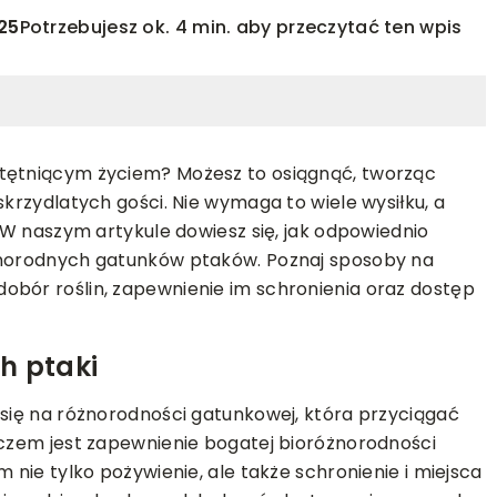
25
Potrzebujesz ok. 4 min. aby przeczytać ten wpis
 tętniącym życiem? Możesz to osiągnąć, tworząc
skrzydlatych gości. Nie wymaga to wiele wysiłku, a
. W naszym artykule dowiesz się, jak odpowiednio
óżnorodnych gatunków ptaków. Poznaj sposoby na
obór roślin, zapewnienie im schronienia oraz dostęp
WYKOŃCZENIE
INNE
07-02-2025
h ptaki
arbę do mebli,
Praktyczne porady dotyczące wyb
rze domu
akcesoriów do hodowli trzody
 się na różnorodności gatunkowej, która przyciągać
chlewnej
uczem jest zapewnienie bogatej bioróżnorodności
 wybrać farbę do
m nie tylko pożywienie, ale także schronienie i miejsca
 wnętrze domu.
Znalezienie odpowiednich akcesorió