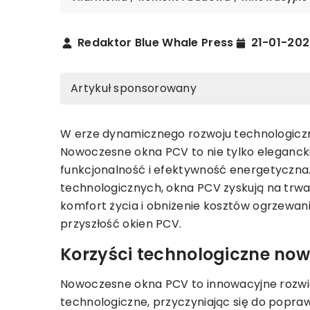
Redaktor Blue Whale Press
21-01-202
Artykuł sponsorowany
W erze dynamicznego rozwoju technologiczn
Nowoczesne okna PCV to nie tylko elegancki
funkcjonalność i efektywność energetyczna
technologicznych, okna PCV zyskują na trwał
komfort życia i obniżenie kosztów ogrzewani
IE I BEZPIECZEŃSTWO
OGRÓD
ROŚLINY
przyszłość okien PCV.
023
16-12-2024
Korzyści technologiczne no
ierać produkty niskobiałkowe
Jakie są kluczowe za
b z PKU?
ekologicznego ogrod
Nowoczesne okna PCV to innowacyjne rozwiąz
technologiczne, przyczyniając się do popraw
enie, jak prawidłowo wybierać
Dowiedz się, jak stwor