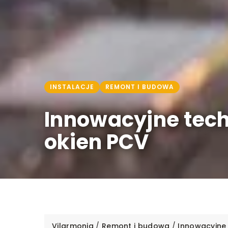
INSTALACJE
REMONT I BUDOWA
Innowacyjne tech
okien PCV
Vilarmonia
/
Remont i budowa
/
Innowacyjne