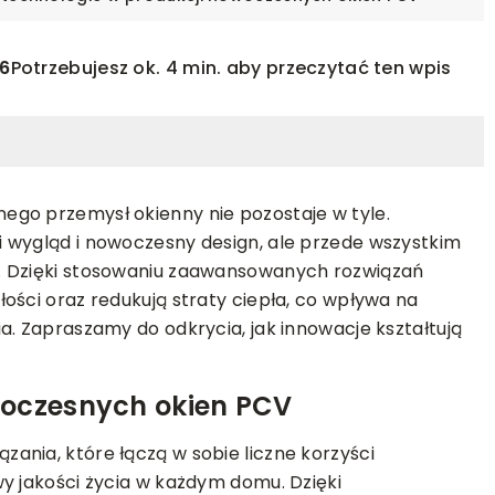
6
Potrzebujesz ok. 4 min. aby przeczytać ten wpis
ego przemysł okienny nie pozostaje w tyle.
 wygląd i nowoczesny design, ale przede wszystkim
. Dzięki stosowaniu zaawansowanych rozwiązań
ości oraz redukują straty ciepła, co wpływa na
a. Zapraszamy do odkrycia, jak innowacje kształtują
ZDROWIE I BEZPIECZEŃSTWO
31-07-2023
woczesnych okien PCV
Suplementy dla koni — tajemnica
sady tworzenia
zdrowia Twojego podopiecznego
u?
ania, które łączą w sobie liczne korzyści
y jakości życia w każdym domu. Dzięki
Suplementy dla koni — klucz do zdrow
zyć ekologiczny