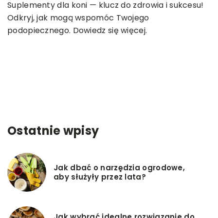
O
Suplementy dla koni — klucz do zdrowia i sukcesu!
e
Odkryj, jak mogą wspomóc Twojego
p
podopiecznego. Dowiedz się więcej.
o
p
Ostatnie wpisy
Jak dbać o narzędzia ogrodowe,
aby służyły przez lata?
Jak wybrać idealne rozwiązanie do