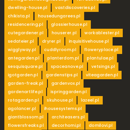
,
,
dwelling-house.pl
vastdiscoveries.pl
,
,
chikista.pl
housedungarees.pl
,
,
residencering.pl
glossierhouse.pl
,
,
,
cutegardener.pl
houserer.pl
workablester.pl
,
,
,
sedateier.pl
dryrer.pl
inquisitivehouse.pl
,
,
,
wigglyway.pl
cuddlyroom.pl
floweryplace.pl
,
,
,
antegarden.pl
planterdom.pl
plantulae.pl
,
,
,
sesquisquare.pl
spaceanove.pl
vetsings.pl
,
,
,
igotgarden.pl
gardenstips.pl
viteagarden.pl
,
,
garden-freak.pl
gardenvox.pl
,
,
gardenartlife.pl
ispringgarden.pl
,
,
,
rotagarden.pl
skuhouse.pl
lazeel.pl
,
,
agolancer.pl
ihousesystems.pl
,
,
giantblossom.pl
architeasers.pl
,
,
,
flowersfreaks.pl
decorhomi.pl
domilovi.pl