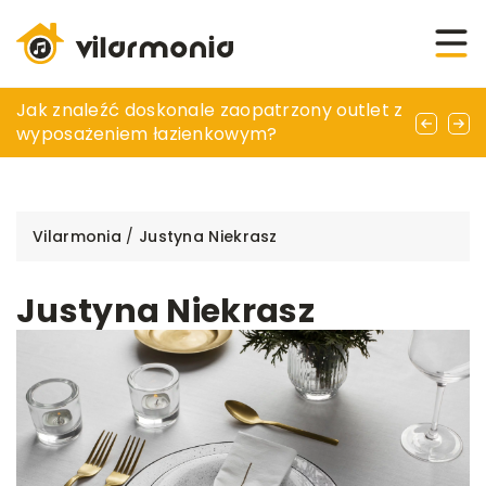
Jak elastyczne warunki najmu mogą
Jak znaleźć doskonale zaopatrzony outlet z
Jak wykorzystać ozdobne poszewki na
wspierać rozwój Twojej firmy
wyposażeniem łazienkowym?
poduszki do dekoracji wnętrz
Vilarmonia
/
Justyna Niekrasz
Justyna Niekrasz