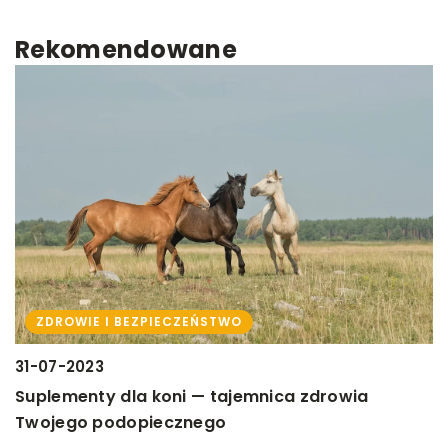
Rekomendowane
ZDROWIE I BEZPIECZEŃSTWO
1
31-07-2023
I
Suplementy dla koni — tajemnica zdrowia
e
Twojego podopiecznego