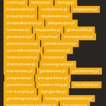
,
,
,
calmmy.pl
lovihomi.pl
domup.pl
,
,
,
budowaidom.pl
rockethome.pl
singlezone.pl
,
,
propertylook.pl
dladomatora.pl
,
,
dompodkontrola.pl
jakspokojnie.pl
,
,
,
forhomies.pl
happywalls.pl
glamourlife.pl
,
,
,
gardenyard.pl
cityislife.pl
domzobrazka.pl
,
,
dobredomowe.pl
sielankowelove.pl
,
,
uporzadkowane.pl
roomstour.pl
,
,
totalnyremont.pl
slowdom.pl
,
,
dreamyhouse.pl
czaswogrodzie.pl
,
,
interiornews.pl
gardenlover.pl
gardisfamily.pl
,
,
,
pasgarden.pl
warygardener.pl
,
,
,
garishhome.pl
kumako-blog.pl
vacohybrid.pl
,
,
mtr-komplex.pl
keptgarden.pl
,
,
gardensground.pl
homegardeninnovation.pl
,
,
homegardendesignideas.pl
forradellas.pl