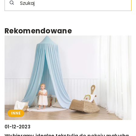
Rekomendowane
INNE
01-12-2023
0
Wybieramy idealne tekstylia do pokoju malucha
K