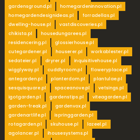
,
,
gardensground.pl
homegardeninnovation.pl
,
,
homegardendesignideas.pl
forradellas.pl
,
,
dwelling-house.pl
vastdiscoveries.pl
,
,
chikista.pl
housedungarees.pl
,
,
residencering.pl
glossierhouse.pl
,
,
,
cutegardener.pl
houserer.pl
workablester.pl
,
,
,
sedateier.pl
dryrer.pl
inquisitivehouse.pl
,
,
,
wigglyway.pl
cuddlyroom.pl
floweryplace.pl
,
,
,
antegarden.pl
planterdom.pl
plantulae.pl
,
,
,
sesquisquare.pl
spaceanove.pl
vetsings.pl
,
,
,
igotgarden.pl
gardenstips.pl
viteagarden.pl
,
,
garden-freak.pl
gardenvox.pl
,
,
gardenartlife.pl
ispringgarden.pl
,
,
,
rotagarden.pl
skuhouse.pl
lazeel.pl
,
,
agolancer.pl
ihousesystems.pl