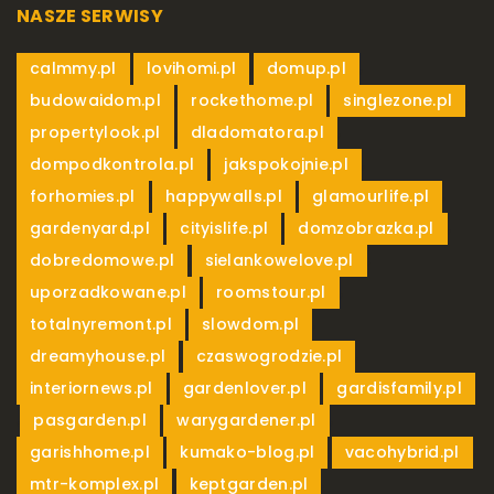
NASZE SERWISY
,
,
,
calmmy.pl
lovihomi.pl
domup.pl
,
,
,
budowaidom.pl
rockethome.pl
singlezone.pl
,
,
propertylook.pl
dladomatora.pl
,
,
dompodkontrola.pl
jakspokojnie.pl
,
,
,
forhomies.pl
happywalls.pl
glamourlife.pl
,
,
,
gardenyard.pl
cityislife.pl
domzobrazka.pl
,
,
dobredomowe.pl
sielankowelove.pl
,
,
uporzadkowane.pl
roomstour.pl
,
,
totalnyremont.pl
slowdom.pl
,
,
dreamyhouse.pl
czaswogrodzie.pl
,
,
interiornews.pl
gardenlover.pl
gardisfamily.pl
,
,
,
pasgarden.pl
warygardener.pl
,
,
,
garishhome.pl
kumako-blog.pl
vacohybrid.pl
,
,
mtr-komplex.pl
keptgarden.pl