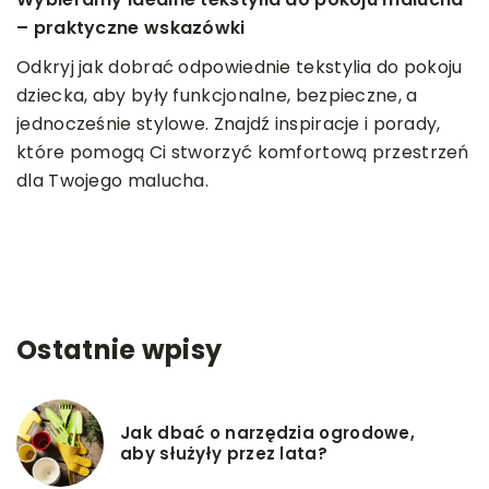
– praktyczne wskazówki
n
s
Odkryj jak dobrać odpowiednie tekstylia do pokoju
dziecka, aby były funkcjonalne, bezpieczne, a
ą
O
jednocześnie stylowe. Znajdź inspiracje i porady,
w
które pomogą Ci stworzyć komfortową przestrzeń
w
dla Twojego malucha.
z
Ostatnie wpisy
Jak dbać o narzędzia ogrodowe,
aby służyły przez lata?