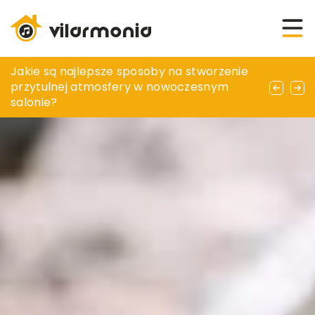
Jak wybrać najodpowiedniejszą prasę do
Jakie są najlepsze sposoby na stworzenie
Jak wybrać idealną tapetę do pokoju
tłoczenia domowego oleju?
przytulnej atmosfery w nowoczesnym
dziecięcego?
salonie?