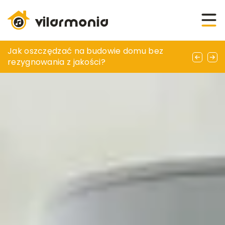
Jak zakupić jednokomorowy zlew do kuchni
Jak oszczędzać na budowie domu bez
Jak wybrać idealne łóżko kontynentalne do
wykonany z trwałych materiałów?
rezygnowania z jakości?
małej sypialni