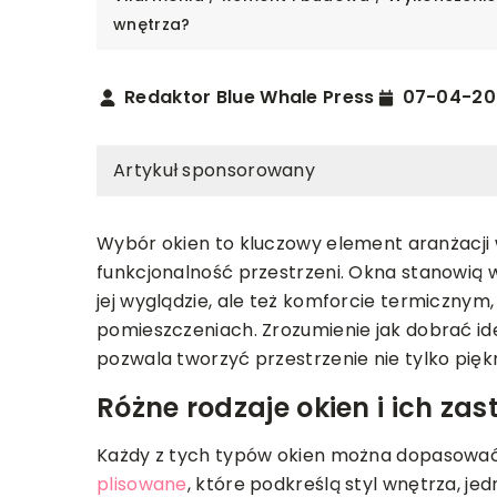
wnętrza?
Redaktor Blue Whale Press
07-04-20
Artykuł sponsorowany
Wybór okien to kluczowy element aranżacji 
funkcjonalność przestrzeni. Okna stanowią w
jej wyglądzie, ale też komforcie termicznym, i
pomieszczeniach. Zrozumienie jak dobrać id
REMONT I BUDOWA
pozwala tworzyć przestrzenie nie tylko piękn
D
12-02-2025
Różne rodzaje okien i ich za
023
Jak wybrać idealne o
dekoracyjne, które po
 ogrodzie: Przestrzeń relaksu i
Każdy z tych typów okien można dopasowa
wnętrza?
 na świeżym powietrzu
plisowane
, które podkreślą styl wnętrza, j