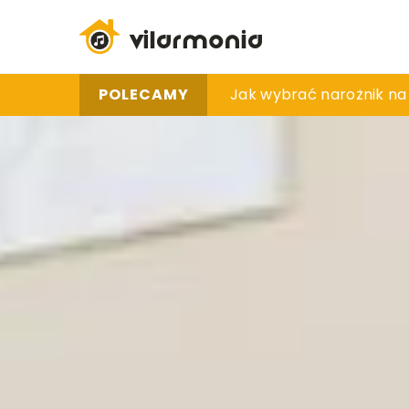
POLECAMY
Jak skuteczne metody 
Jak wybrać narożnik na
Jakie korzyści niesie 