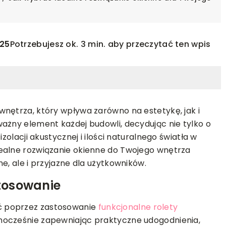
25
Potrzebujesz ok. 3 min. aby przeczytać ten wpis
wnętrza, który wpływa zarówno na estetykę, jak i
ażny element każdej budowli, decydując nie tylko o
zolacji akustycznej i ilości naturalnego światła w
ealne rozwiązanie okienne do Twojego wnętrza
WYKOŃCZENIE
SPRZĘT AGD
TECHNOLOGIE
e, ale i przyjazne dla użytkowników.
17-06-2023
stosowanie
świetlenie
Inteligentny sprzęt AGD – co powi
dkreśli elegancję
znaleźć się w Twoim domu?
ć poprzez zastosowanie
funkcjonalne rolety
ednocześnie zapewniając praktyczne udogodnienia,
W tym artykule przedstawimy kilka