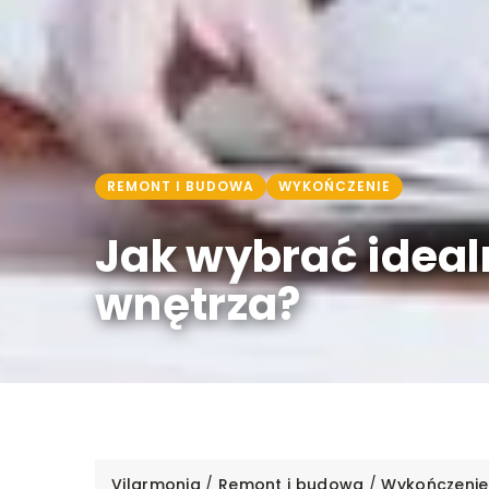
REMONT I BUDOWA
WYKOŃCZENIE
Jak wybrać ideal
wnętrza?
Vilarmonia
/
Remont i budowa
/
Wykończenie