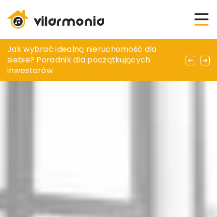
Znaki bezpieczeństwa pożarowego PPOŻ –
Jak wybrać idealną nieruchomość dla
Efektowne aranżacje roślin w przestrzeni
Ważne elementy bezpieczeństwa
siebie? Poradnik dla początkujących
domowej z drewnianymi doniczkami
przeciwpożarowego
inwestorów
wiszącymi