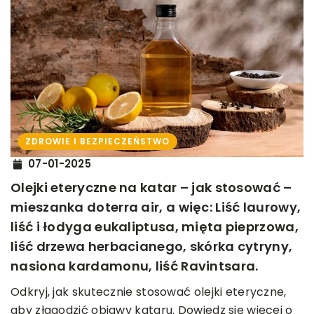
ZDROWIE I BEZPIECZEŃSTWO
07-01-2025
Olejki eteryczne na katar – jak stosować –
mieszanka doterra air, a więc: Liść laurowy,
liść i łodyga eukaliptusa, mięta pieprzowa,
liść drzewa herbacianego, skórka cytryny,
nasiona kardamonu, liść Ravintsara.
Odkryj, jak skutecznie stosować olejki eteryczne,
aby złagodzić objawy kataru. Dowiedz się więcej o