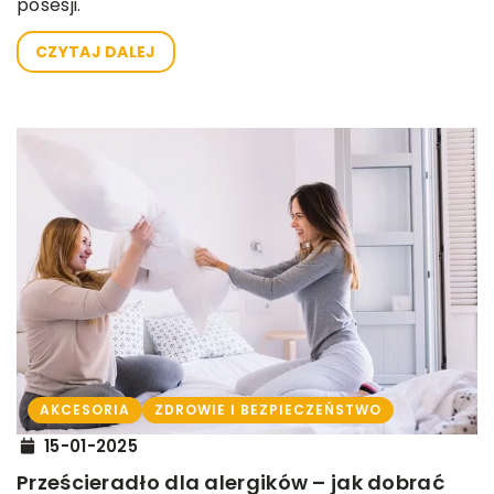
posesji.
CZYTAJ DALEJ
AKCESORIA
ZDROWIE I BEZPIECZEŃSTWO
15-01-2025
Prześcieradło dla alergików – jak dobrać