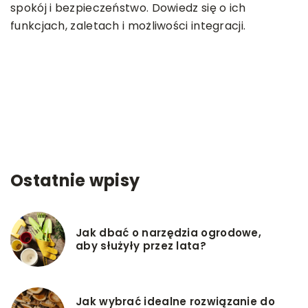
ć
B
spokój i bezpieczeństwo. Dowiedz się o ich
z
funkcjach, zaletach i możliwości integracji.
m
l
w
t
Ostatnie wpisy
Jak dbać o narzędzia ogrodowe,
aby służyły przez lata?
Jak wybrać idealne rozwiązanie do