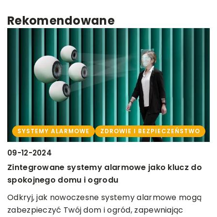
Rekomendowane
SYSTEMY ALARMOWE
ZDROWIE I BEZPIECZEŃSTWO
09-12-2024
Zintegrowane systemy alarmowe jako klucz do
2
spokojnego domu i ogrodu
e
B
Odkryj, jak nowoczesne systemy alarmowe mogą
t
zabezpieczyć Twój dom i ogród, zapewniając