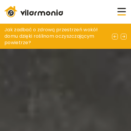
Jak wybrać optymalny ekspres do kawy dla
Jak zadbać o zdrową przestrzeń wokół
Jak znaleźć doskonale zaopatrzony outlet z
prawdziwego kawosza
domu dzięki roślinom oczyszczającym
wyposażeniem łazienkowym?
powietrze?