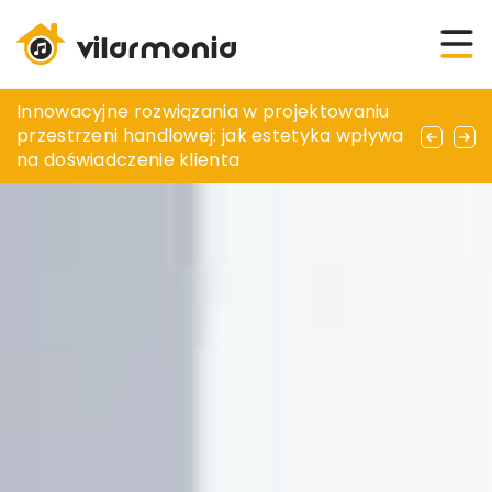
Jak prawidłowo umieścić zbiornik betonowy
Innowacyjne rozwiązania w projektowaniu
Jakie korzyści niesie ze sobą wybór
na działce – praktyczne porady i wytyczne
przestrzeni handlowej: jak estetyka wpływa
kolorowych tekstyliów do sypialni?
prawne
na doświadczenie klienta