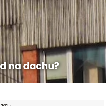
ód na dachu?
dachu?