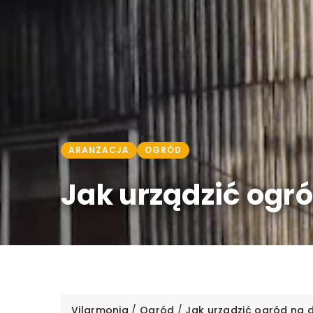
ARANŻACJA
OGRÓD
Jak urządzić ogr
Vilarmonia
/
Ogród
/
Jak urządzić ogród na 