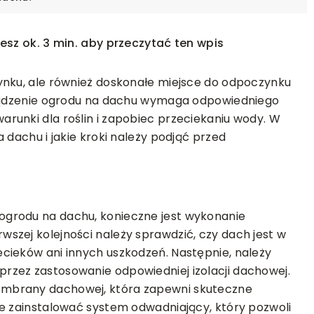
esz ok. 3 min. aby przeczytać ten wpis
ynku, ale również doskonałe miejsce do odpoczynku
urządzenie ogrodu na dachu wymaga odpowiedniego
runki dla roślin i zapobiec przeciekaniu wody. W
 dachu i jakie kroki należy podjąć przed
ogie w
REMONT I BUDOWA
WYKOŃCZENIE
grodu na dachu, konieczne jest wykonanie
cych: jak
szej kolejności należy sprawdzić, czy dach jest w
05-06-2024
nia zmieniają
cieków ani innych uszkodzeń. Następnie, należy
Jak wybrać zasłony zaciemniające
rzez zastosowanie odpowiedniej izolacji dachowej.
domu?
mbrany dachowej, która zapewni skuteczne
e technologie w
że zainstalować system odwadniający, który pozwoli
cych
Poznaj niezbędne porady, które po