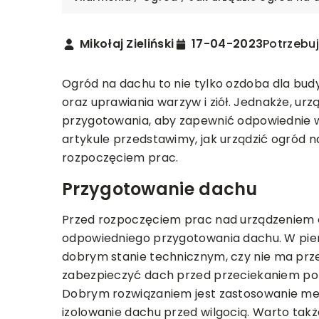
Mikołaj Zieliński
17-04-2023
Potrzebuj
Ogród na dachu to nie tylko ozdoba dla bud
oraz uprawiania warzyw i ziół. Jednakże, 
przygotowania, aby zapewnić odpowiednie wa
artykule przedstawimy, jak urządzić ogród na
rozpoczęciem prac.
TECHNOLOGIE
Przygotowanie dachu
09-01-2026
Innowacyjne technol
T I BUDOWA
WYKOŃCZENIE
Przed rozpoczęciem prac nad urządzeniem o
maszynach sprzątają
odpowiedniego przygotowania dachu. W pierw
025
nowoczesne rozwiąza
dobrym stanie technicznym, czy nie ma prze
branżę czystości
rać idealne oświetlenie
zabezpieczyć dach przed przeciekaniem pop
yjne, które podkreśli elegancję
Dobrym rozwiązaniem jest zastosowanie me
Odkryj, jak nowoczesn
a?
izolowanie dachu przed wilgocią. Warto tak
maszynach sprzątają