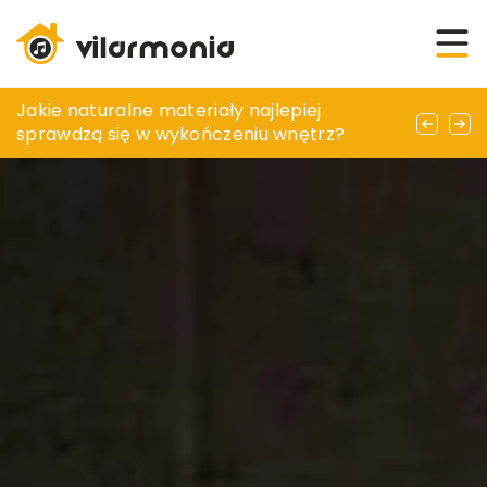
Jak wybrać profesjonalne meble do sali
Jakie naturalne materiały najlepiej
Jak wybrać odpowiednie narzędzia do
konferencyjnej – praktyczne porady
sprawdzą się w wykończeniu wnętrz?
pielęgnacji ogrodu?