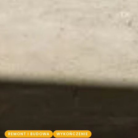
REMONT I BUDOWA
WYKOŃCZENIE