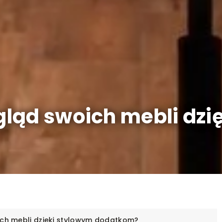
ląd swoich mebli dzi
ch mebli dzięki stylowym dodatkom?