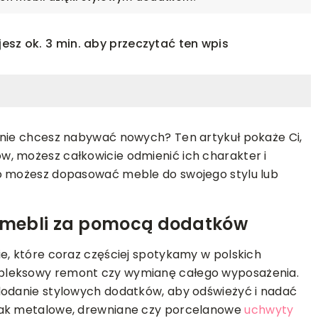
jesz ok. 3 min. aby przeczytać ten wpis
 nie chcesz nabywać nowych? Ten artykuł pokaże Ci,
, możesz całkowicie odmienić ich charakter i
go możesz dopasować meble do swojego stylu lub
INNE
OLOGIE
 mebli za pomocą dodatków
15-01-2024
Jak wybrać mieszkanie na
e, które coraz częściej spotykamy w polskich
zamkniętym osiedlu: poradnik dla
 Czy to
pleksowy remont czy wymianę całego wyposażenia.
kupujących
nie może zmienić
dodanie stylowych dodatków, aby odświeżyć i nadać
Poznaj istotne cechy zamkniętych
 jak metalowe, drewniane czy porcelanowe
uchwyty