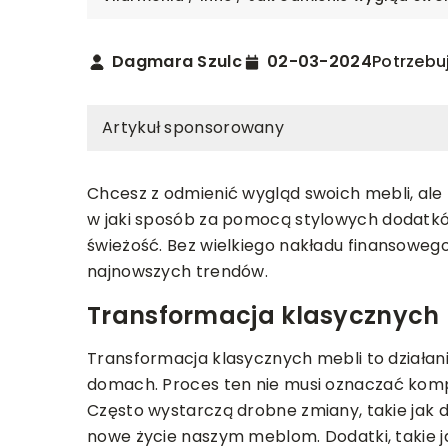
Dagmara Szulc
02-03-2024
Potrzebu
Artykuł sponsorowany
Chcesz z odmienić wygląd swoich mebli, ale
w jaki sposób za pomocą stylowych dodatków
świeżość. Bez wielkiego nakładu finansowe
najnowszych trendów.
T I BUDOWA
WYKOŃCZENIE
SPRZĘT AGD
TECHN
Transformacja klasycznych
024
23-06-2023
Transformacja klasycznych mebli to działani
upić właściwą armaturę
Odkurzacz do prania:
domach. Proces ten nie musi oznaczać kom
ną do nowoczesnej łazienki?
innowacyjne urządze
Często wystarczą drobne zmiany, takie jak 
twoje życie?
nowe życie naszym meblom. Dodatki, takie
 się, jak dopasować armaturę