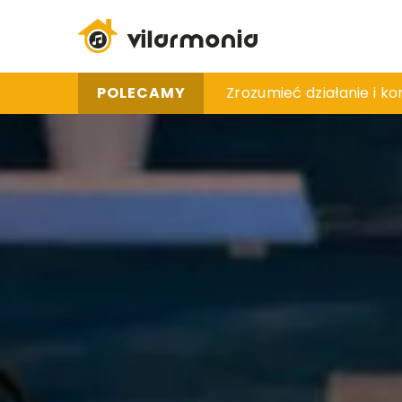
POLECAMY
Jak zadbać o właściwą 
Zrozumieć działanie i ko
Jak działają biologiczn