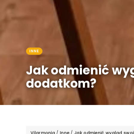
INNE
Jak odmienić wyg
dodatkom?
Vilarmonia
/
Inne
/
Jak odmienić wygląd swoi